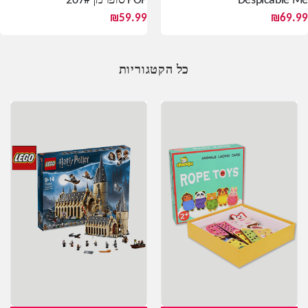
Despicable Me
POP סופרמן 207#
₪
59.99
₪
69.99
כל הקטגוריות