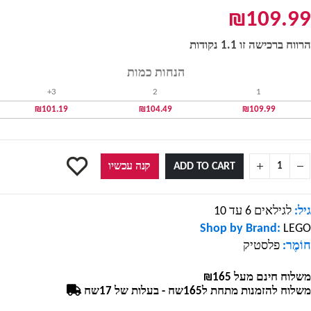
₪
109.99
הרווח ברכישה זו 1.1 נקודות
הנחות כמות
3+
2
1
₪
101.19
₪
104.49
₪
109.99
ADD TO CART
קנה עכשיו
גיל:
לגילאים 6 עד 10
Shop by Brand:
LEGO
חוֹמֶר:
פלסטיק
משלוח חינם מעל ₪165
משלוח להזמנות מתחת ל165שח - בעלות של 17שח