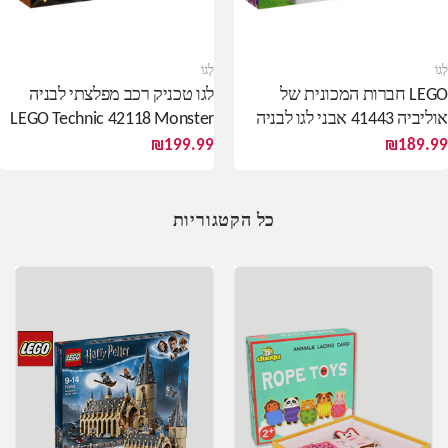
לֶגוֹ
לֶגוֹ
LEGO חברות המכונית של
לגו טכניק רכב מפלצתי לבניה
אוליביה 41443 אבני לגו לבניה
LEGO Technic 42118 Monster
Jam Grave Digger
₪
199.99
₪
189.99
כל הקטגוריות