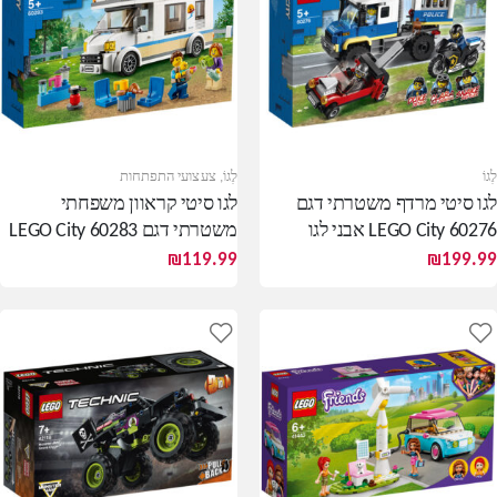
לֶגוֹ
לֶגוֹ
,
צעצועי התפתחות
לגו סיטי מרדף משטרתי דגם
לגו סיטי קראוון משפחתי
LEGO City 60276 אבני לגו
משטרתי דגם LEGO City 60283
לבנייה
אבני לגו לבנייה
₪
119.99
₪
199.99