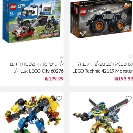
לֶגוֹ
לֶגוֹ
לגו טכניק רכב מפלצתי לבניה
לגו סיטי מרדף משטרתי דגם
LEGO Technic 42119 Monster
LEGO City 60276 אבני לגו
Jam Max-D
לבנייה
₪
199.99
₪
199.99