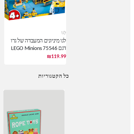
לֶגוֹ
לגו מיניונים המעבדה של גרו
דגם LEGO Minions 75546
אבני לגו לבנייה
₪
119.99
כל הקטגוריות