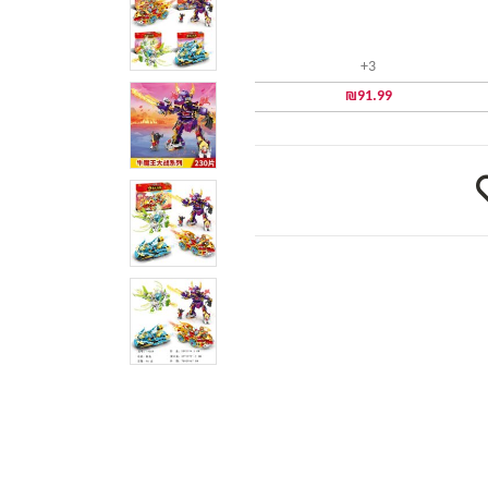
3+
₪
91.99