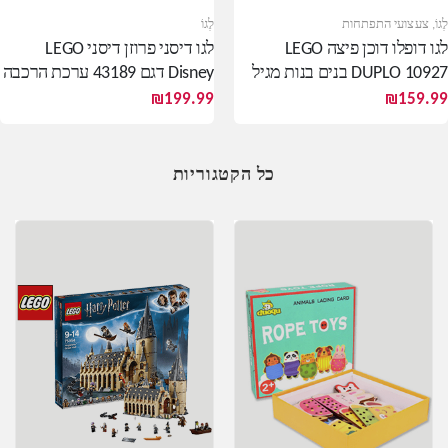
לֶגוֹ
,
צעצועי התפתחות
לֶגוֹ
לגו דופלו דוכן פיצה LEGO
לגו דיסני פרוזן דיסני LEGO
DUPLO 10927 בנים בנות מגיל
Disney דגם 43189 ערכת הרכבה
שנתיים ומעלה
ספר אנה ואלזה
₪
199.99
₪
159.99
כל הקטגוריות