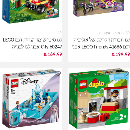
לֶגוֹ
,
צעצועי התפתחות
לֶגוֹ
לגו חברות הקרקס של אוליביה
לגו סיטי שומר יערות דגם LEGO
דגם LEGO Friends 41686 אבני
City 60247 אבני לגו לבנייה
לגו לבניה
₪
169.99
₪
199.99