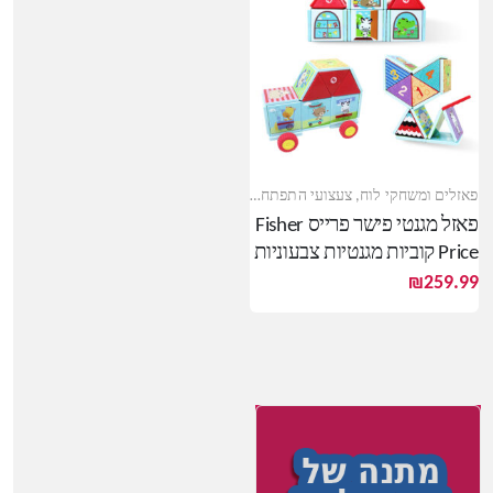
צעצועי עץ
פאזלים ומשחקי לוח
,
צעצועי התפתחות
,
צעצועי תינוקות
פאזל מגנטי פישר פרייס Fisher
Price קוביות מגנטיות צבעוניות
למשחק
₪
259.99