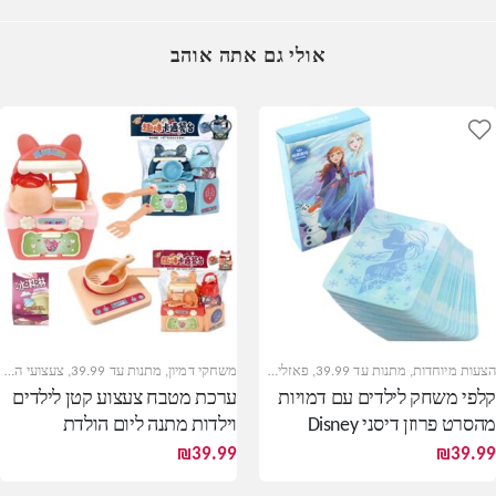
אולי גם אתה אוהב
הצעות מיוחדות
,
מתנות עד 39.99
,
פאזלים ומשחקי לוח
,
משחקי דמיון
,
צעצועי דיסני
מתנות עד 39.99
,
צעצועי התפתחות
קלפי משחק לילדים עם דמויות
ערכת מטבח צעצוע קטן לילדים
מהסרט פרוזן דיסני Disney
וילדות מתנה ליום הולדת
Frozen
₪
39.99
₪
39.99