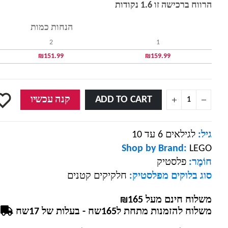
הרווח ברכישה זו 1.6 נקודות
הנחות כמות
2
1
₪
151.99
₪
159.99
ADD TO CART
קנה עכשיו
גיל:
לגילאים 6 עד 10
Shop by Brand:
LEGO
חוֹמֶר:
פלסטיק
סוג בלוקים מפלסטיק:
חלקיקים קטנים
משלוח חינם מעל ₪165
משלוח להזמנות מתחת ל165שח - בעלות של 17שח