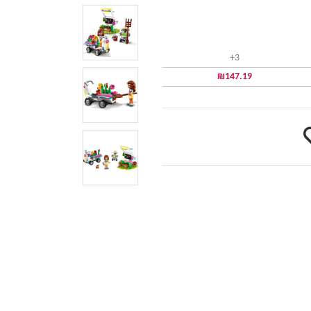
3+
₪
147.19